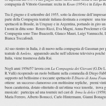
compagnia di Vittorio Gassman: recita in
Kean
(1954) e in
Edipo R
Tra il giugno e il settembre del 1955, sotto la direzione dell’impres
parte della Compagnia teatrale italiana destinata a compiere una tras
spettacoli in Brasile, in Uruguay e in Argentina, portando in giro un r
I nomi in ditta sono Renzo Ricci, Eva Magni, Anna Proclemer e Giorg
Compagnia sono Tino Buazzelli, Glauco Mauri, Luigi Vannucchi, 
Bianca Toccafondi.
Al suo rientro in Italia, è di nuovo nella compagnia di Gassman per 
teatrale di
Amleto,
apparendo anche nell’edizione televisiva poiché l
Italia, viene trasmessa dalla Rai.
Negli anni 1956/57 lavora con
La Compagnia dei Giovani
(G.De Lu
R.Valli) ricoprendo un ruolo brillante nella commedia di Diego Fab
supporto nel bellissimo e toccante spettacolo
ll Diario di Anna Fra
ottiene un successo clamoroso con moltissime repliche, premi vinti 
buon caratterista, dotato oltretutto di un’ottima voce tenorile, trova
musicale: partecipa ad una tournée nel cast di
Irma la dolce
(1958)
Maria Ferrero, Alberto Bonucci, Carlo Hintermann, Gianni Bonagu