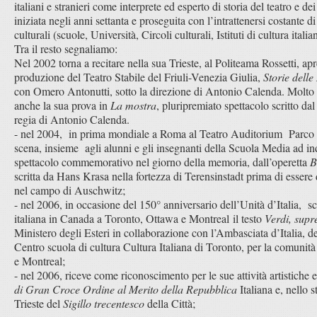
italiani e stranieri come interprete ed esperto di storia del teatro e dei
iniziata negli anni settanta e proseguita con l’intrattenersi costante di r
culturali (scuole, Università, Circoli culturali, Istituti di cultura italian
Tra il resto segnaliamo:
Nel 2002 torna a recitare nella sua Trieste, al Politeama Rossetti, 
produzione del Teatro Stabile del Friuli-Venezia Giulia,
Storie dell
con Omero Antonutti, sotto la direzione di Antonio Calenda. Molto ap
anche la sua prova in
La mostra
, pluripremiato spettacolo scritto da
regia di Antonio Calenda.
- nel 2004, in prima mondiale a Roma al Teatro Auditorium Parco
scena, insieme agli alunni e gli insegnanti della Scuola Media ad i
spettacolo commemorativo nel giorno della memoria, dall’operetta
B
scritta da Hans Krasa nella fortezza di Terensinstadt prima di essere
nel campo di Auschwitz;
- nel 2006, in occasione del 150° anniversario dell’Unità d’Italia, sc
italiana in Canada a Toronto, Ottawa e Montreal il testo
Verdi, supr
Ministero degli Esteri in collaborazione con l’Ambasciata d’Italia, dell
Centro scuola di cultura Cultura Italiana di Toronto, per la comunit
e Montreal;
- nel 2006, riceve come riconoscimento per le sue attività artistiche e
di Gran Croce Ordine al Merito della Repubblica
Italiana e, nello 
Trieste del
Sigillo trecentesco
della Città;