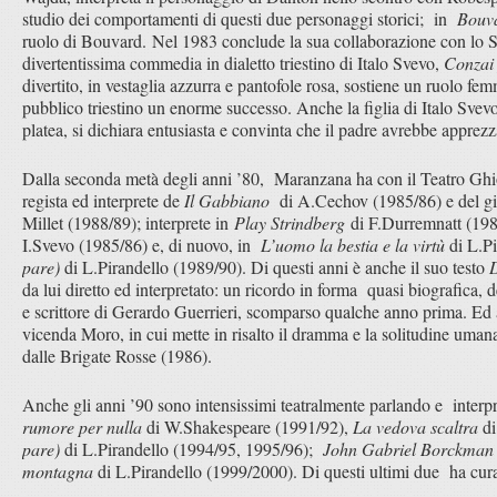
studio dei comportamenti di questi due personaggi storici; in
Bouva
ruolo di Bouvard. Nel 1983 conclude la sua collaborazione con lo St
divertentissima commedia in dialetto triestino di Italo Svevo,
Conzai 
divertito, in vestaglia azzurra e pantofole rosa, sostiene un ruolo fe
pubblico triestino un enorme successo. Anche la figlia di Italo Svev
platea, si dichiara entusiasta e convinta che il padre avrebbe apprez
Dalla seconda metà degli anni ’80, Maranzana ha con il Teatro Ghio
regista ed interprete de
Il Gabbiano
di A.Cechov (1985/86) e del gi
Millet (1988/89); interprete in
Play Strindberg
di F.Durremnatt (19
I.Svevo (1985/86) e, di nuovo, in
L’uomo la bestia e la virtù
di L.Pi
pare)
di L.Pirandello (1989/90). Di questi anni è anche il suo testo
D
da lui diretto ed interpretato: un ricordo in forma quasi biografica, de
e scrittore di Gerardo Guerrieri, scomparso qualche anno prima. E
vicenda Moro, in cui mette in risalto il dramma e la solitudine umana 
dalle Brigate Rosse (1986).
Anche gli anni ’90 sono intensissimi teatralmente parlando e interp
rumore per nulla
di W.Shakespeare (1991/92),
La vedova scaltra
di
pare)
di L.Pirandello (1994/95, 1995/96);
John Gabriel Borckman
montagna
di L.Pirandello (1999/2000). Di questi ultimi due ha cur