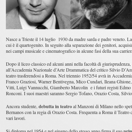
Nasce a Trieste il 14 luglio 1930 da madre sarda e padre veneto. La
cui è il quartogenito. In seguito alla separazione dei genitori, acquis
nei campi musicale e cinematografico in alcune fasi della sua carrier
Dopo il liceo classico ed alcuni anni nella facoltà di giurisprudenza,
all’Accademia Nazionale d’Arte Drammatica del critico Silvio D’Amico
teatro trasferendosi a Roma. Nel triennio 1952/54 avrà in Accademia
Franco Graziosi, Warner Bentivegna, Mico Cundari, Ileana Ghione
Vitti, Luigi Vannucchi, Giamberto Marcolin e i futuri registi Edm
Ronconi. I suoi maestri saranno Sergio Tofano, Orazio Costa, Sil
debutta
in teatro
Ancora studente,
al Manzoni di Milano nello spe
Bernanos con la regia di Orazio Costa. Frequenta a Roma il Teatro 
vari lavori.
prim
Si diploma nel 1954 e nel giugno dello stesso anno firma il suo