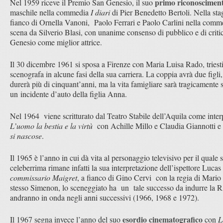
primo riconoscimento
Nel 1959 riceve il Premio San Genesio, il suo
maschile nella commedia
I diari
di Pier Benedetto Bertoli. Nella sta
fianco di Ornella Vanoni, Paolo Ferrari e Paolo Carlini nella co
scena da Silverio Blasi, con unanime consenso di pubblico e di criti
Genesio come miglior attrice.
Il 30 dicembre 1961 si sposa a Firenze con Maria Luisa Rado, triest
scenografa in alcune fasi della sua carriera. La coppia avrà due figl
durerà più di cinquant’anni, ma la vita famigliare sarà tragicamente 
un incidente d’auto della figlia Anna.
Nel 1964 viene scritturato dal Teatro Stabile dell’Aquila come inte
L’uomo la bestia e la virtù
con Achille Millo e Claudia Giannotti e
si nascose
.
Il 1965 è l’anno in cui dà vita al personaggio televisivo per il quale 
celeberrima rimane infatti la sua interpretazione dell’ispettore Luca
commissario Maigret
, a fianco di Gino Cervi con la regia di Mario
stesso Simenon, lo sceneggiato ha un tale successo da indurre la R
andranno in onda negli anni successivi (1966, 1968 e 1972).
esordio cinematografico
Il 1967 segna invece l’anno del suo
con
L