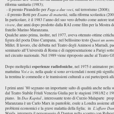
riforma sanitaria (1983);
- il premio Pirandello per
Fuga a due voci
, sul terrorismo (2008);
- il premio Betti per
Esame di maturità
, sulla riforma scolastica (200
In particolare, è il 1983 l’anno del suo vero debutto come autore teat
vivere
, due anni dopo prodotto dalla RAI come film per la Mostra de
fratello Marino Maranzana.
Qualche anno prima, inoltre, nel 1977, aveva ottenuto ottime critich
figura del poeta Dino Campana, nel bellissimo testo
Quasi un uom
Millet. Il lavoro, che debutta nel Teatro degli Animosi a Marradi, pa
seminario all’Università di Roma e di rappresentazione a Parigi sott
nel circuito nazionale. Nel 1989 viene riproposto anche al Teatro G
esperienze radiofoniche
Dopo molteplici
, nel 1975 è animatore pro
mattutina
Voi e io,
nella quale si sono avvicendati i nomi più signific
la trentina le commedie e le tramissioni culturali a cui parteciperà a
I primi anni ’80 segnano un importante salto di qualità anche nella sua
dal Teatro Stabile Friuli Venezia Giulia per le stagioni 1981/82 e 19
piano. In
Das Kapital
, interessante testo di Curzio Malaparte propo
Maranzana è un Carlo Marx in pantofole, esule a Londra assieme alla 
problemi economici e la grave malattia della figlia; in
L’affare Da
Wajda, interpreta il personaggio di Danton nello scontro con Robespie