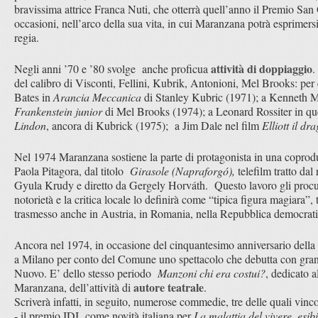
bravissima attrice Franca Nuti, che otterrà quell’anno il Premio San
occasioni, nell’arco della sua vita, in cui Maranzana potrà esprime
regia.
attività di doppiaggio
Negli anni ’70 e ’80 svolge anche proficua
.
del calibro di Visconti, Fellini, Kubrik, Antonioni, Mel Brooks: per
Bates in
Arancia Meccanica
di Stanley Kubric (1971); a Kenneth Ma
Frankenstein junior
di Mel Brooks (1974); a Leonard Rossiter in qu
Lindon
, ancora di Kubrick (1975); a Jim Dale
nel film
Elliott il dr
Nel 1974 Maranzana sostiene la parte di protagonista in una coprod
Paola Pitagora, dal titolo
Girasole (Napraforgó),
telefilm tratto da
Gyula Krudy e diretto da Gergely Horváth. Questo lavoro gli procu
notorietà e la critica locale lo definirà come “tipica figura magiara”,
trasmesso anche in Austria, in Romania, nella Repubblica democrati
Ancora nel 1974, in occasione del cinquantesimo anniversario della 
a Milano per conto del Comune uno spettacolo che debutta con gran
Nuovo. E’ dello stesso periodo
Manzoni chi era costui?
, dedicato a
autore teatrale
Maranzana, dell’attività di
.
Scriverà infatti, in seguito, numerose commedie, tre delle quali vinc
- il premio IDI come novità italiana per
La malattia del vivere, esi