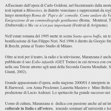
Affascinato dall’opera di Carlo Goldoni, nel bicentenario dalla mor
testi ispirati a
Mémoires
, in dialetto veneziano e rappresentati da regist
lungo monologo
Roma de’ Papi e de’ comedie
.
Come andare da Ve
Emigrazione di un commediografo gentiluomo
(Roma, Montreal, T
(Dubrovnik) e
Ma vie n’est pas important
e (Festival di Avignone
).
Nell’estate romana del 1995 mette in scena
Santa opera buffa
, un te
beatificazione di San Filippo Neri. Nel 1996 è diretto da Giorgio St
B.Brecht, prima al Teatro Studio di Milano
.
Oltre ai testi per il teatro, la radio e la televisione, Maranzana è anc
pubblicato il suo
Esilio infantile
(GET Torino) in cui rievoca con co
nella sua Trieste attorno agli anni della Seconda Guerra Mondiale.
Giunti, 2002).
Grande appassionato d’opera, nella stagione 2000/01 è interprete in
R.Harwood, con Anna Proclemer, Lauretta Masiero e Mino Bellei, di
produzione di Lucio Ardenzi. Lo spettacolo ha grande successo nei ma
Uomo di cultura, Maranzana si dedica con passione anche ad un’i
culturale in Italia e all’estero
, tenendo seminari all’università e lezi