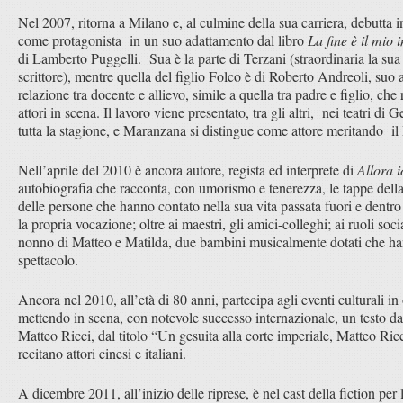
Nel 2007, ritorna a Milano e, al culmine della sua carriera, debutta 
come protagonista in un suo adattamento dal libro
La fine è il mio i
di Lamberto Puggelli. Sua è la parte di Terzani (straordinaria la sua 
scrittore), mentre quella del figlio Folco è di Roberto Andreoli, suo 
relazione tra docente e allievo, simile a quella tra padre e figlio, ch
attori in scena. Il lavoro viene presentato, tra gli altri, nei teatri d
tutta la stagione, e Maranzana si distingue come attore meritando i
Nell’aprile del 2010 è ancora autore, regista ed interprete di
Allora i
autobiografia che racconta, con umorismo e tenerezza, le tappe della 
delle persone che hanno contato nella sua vita passata fuori e dentro il
la propria vocazione; oltre ai maestri, gli amici-colleghi; ai ruoli soci
nonno di Matteo e Matilda, due bambini musicalmente dotati che han
spettacolo.
Ancora nel 2010, all’età di 80 anni, partecipa agli eventi culturali
mettendo in scena, con notevole successo internazionale, un testo da l
Matteo Ricci, dal titolo “Un gesuita alla corte imperiale, Matteo Ric
recitano attori cinesi e italiani.
A dicembre 2011, all’inizio delle riprese, è nel cast della fiction pe