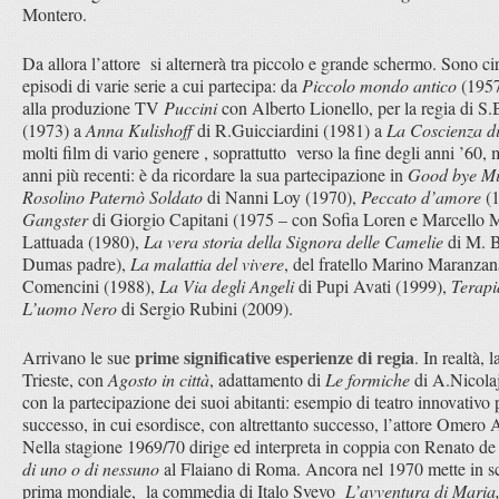
Montero.
Da allora l’attore si alternerà tra piccolo e grande schermo. Sono cir
episodi di varie serie a cui partecipa: da
Piccolo mondo antico
(195
alla produzione TV
Puccini
con Alberto Lionello, per la regia di S
(1973) a
Anna Kulishoff
di R.Guicciardini (1981) a
La Coscienza d
molti film di vario genere , soprattutto verso la fine degli anni ’60, 
anni più recenti: è da ricordare la sua partecipazione in
Good bye Mi
Rosolino Paternò Soldato
di Nanni Loy (1970),
Peccato d’amore
(1
Gangster
di Giorgio Capitani (1975 – con Sofia Loren e Marcello M
Lattuada (1980),
La vera storia della Signora delle Camelie
di M. B
Dumas padre),
La malattia del vivere
, del fratello Marino Maranza
Comencini (1988),
La Via degli Angeli
di Pupi Avati (1999),
Terapi
L’uomo Nero
di Sergio Rubini (2009).
prime significative esperienze di regia
Arrivano le sue
. In realtà, 
Trieste, con
Agosto in città
, adattamento di
Le formiche
di A.Nicolaj,
con la partecipazione dei suoi abitanti: esempio di teatro innovativo
successo, in cui esordisce, con altrettanto successo, l’attore Omero 
Nella stagione 1969/70 dirige ed interpreta in coppia con Renato 
di uno o di nessuno
al Flaiano di Roma. Ancora nel 1970 mette in sce
prima mondiale, la commedia di Italo Svevo
L’avventura di Maria